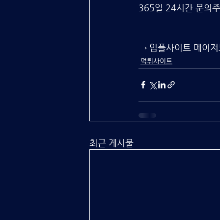
365일 24시간 문의
→ 입플사이트 메이저
먹튀사이트
최근 게시물