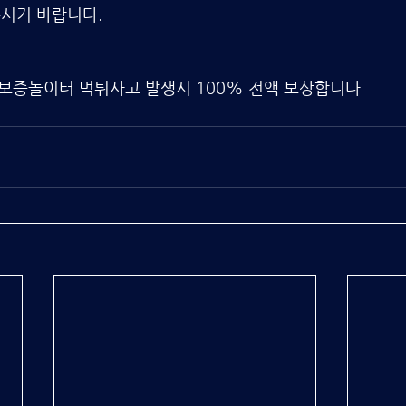
주시기 바랍니다.
보증놀이터 먹튀사고 발생시 100% 전액 보상합니다