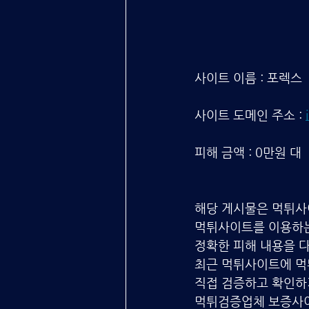
사이트 이름 : 포렉스
사이트 도메인 주소 : 
피해 금액 : 0만원 대
해당 게시물은 먹튀사
먹튀사이트를 이용하는
정확한 피해 내용을 
최근 먹튀사이트에 먹
직접 검증하고 확인하
먹튀검증업체 보증사