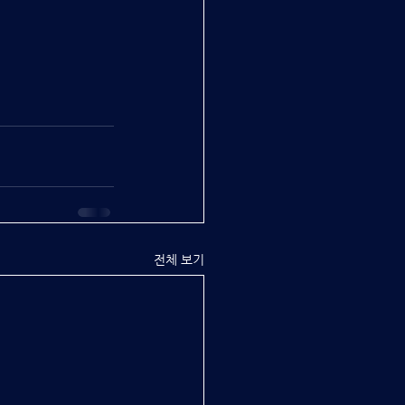
전체 보기