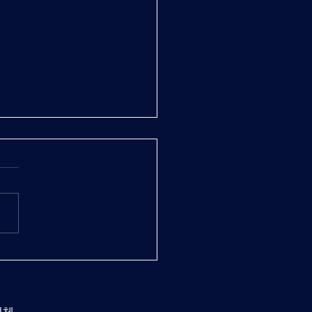
아르고 (먹튀사이트)
o2019.com ※ 입플사이트
체 ,