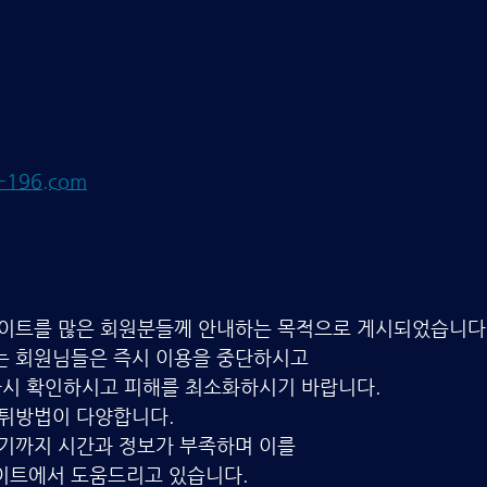
i-196.com
이트를 많은 회원분들께 안내하는 목적으로 게시되었습니다
 회원님들은 즉시 이용을 중단하시고 
다시 확인하시고 피해를 최소화하시기 바랍니다. 
튀방법이 다양합니다. 
기까지 시간과 정보가 부족하며 이를 
이트에서 도움드리고 있습니다.