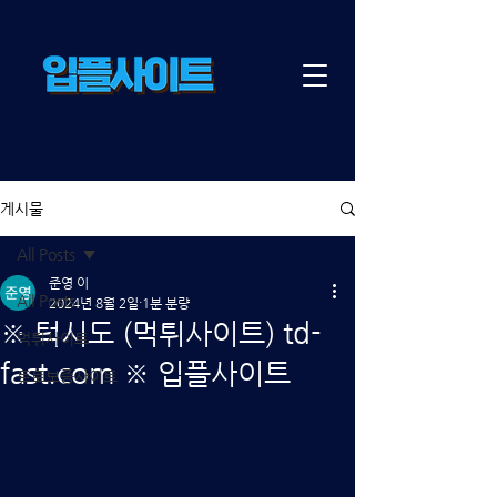
게시물
All Posts
준영 이
All Posts
2024년 8월 2일
1분 분량
※ 턱시도 (먹튀사이트) td-
먹튀사이트
fast.com ※ 입플사이트
토토보증사이트