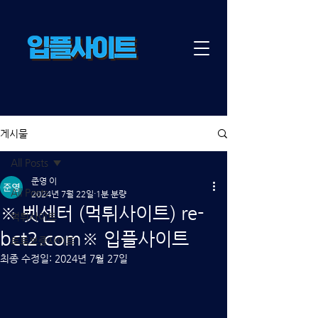
게시물
All Posts
준영 이
All Posts
2024년 7월 22일
1분 분량
※ 벳센터 (먹튀사이트) re-
먹튀사이트
bct2.com※ 입플사이트
토토보증사이트
최종 수정일:
2024년 7월 27일